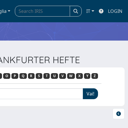
glia
IT
LOGIN
FRANKFURTER HEFTE
O
P
Q
R
S
T
U
V
W
X
Y
Z