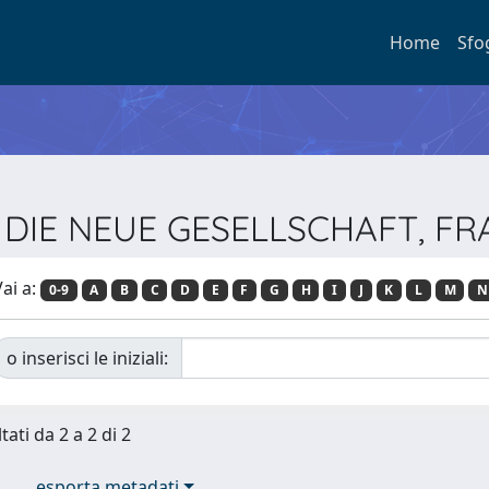
Home
Sfo
sta DIE NEUE GESELLSCHAFT, 
ai a:
0-9
A
B
C
D
E
F
G
H
I
J
K
L
M
N
o inserisci le iniziali:
tati da 2 a 2 di 2
esporta metadati