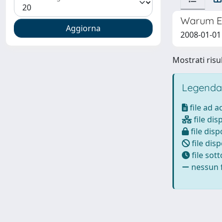
Warum E
2008-01-01
Mostrati risul
Legenda
file ad 
file dis
file disp
file disp
file sot
nessun f