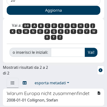
Vai a:
0-9
A
B
C
D
E
F
G
H
I
J
K
L
M
N
O
P
Q
R
S
T
U
V
W
X
Y
Z
o inserisci le iniziali:
Mostrati risultati da 2 a 2
di 2
esporta metadati
Warum Europa nicht zusammenfindet
2008-01-01 Collignon, Stefan