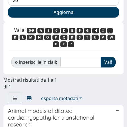
Vai a:
0-9
A
B
C
D
E
F
G
H
I
J
K
L
M
N
O
P
Q
R
S
T
U
V
W
X
Y
Z
o inserisci le iniziali:
Mostrati risultati da 1 a 1
di 1
esporta metadati
Animal models of dilated
cardiomyopathy for translational
research.