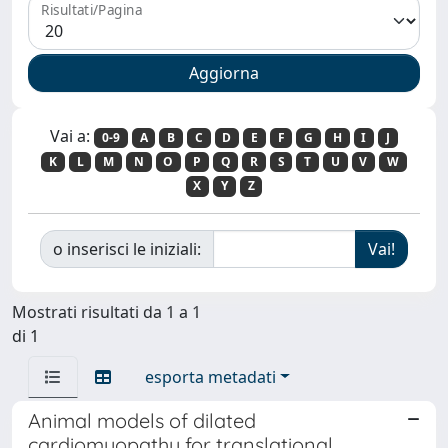
Risultati/Pagina
Vai a:
0-9
A
B
C
D
E
F
G
H
I
J
K
L
M
N
O
P
Q
R
S
T
U
V
W
X
Y
Z
o inserisci le iniziali:
Mostrati risultati da 1 a 1
di 1
esporta metadati
Animal models of dilated
cardiomyopathy for translational