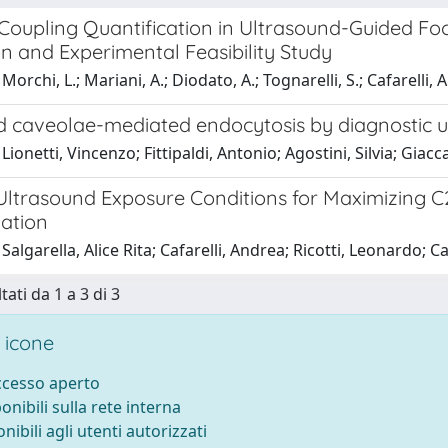
 Coupling Quantification in Ultrasound-Guided F
n and Experimental Feasibility Study
orchi, L.; Mariani, A.; Diodato, A.; Tognarelli, S.; Cafarelli, A
 caveolae-mediated endocytosis by diagnostic ult
Lionetti, Vincenzo; Fittipaldi, Antonio; Agostini, Silvia; G
Ultrasound Exposure Conditions for Maximizing C2
iation
Salgarella, Alice Rita; Cafarelli, Andrea; Ricotti, Leonardo; 
tati da 1 a 3 di 3
 icone
accesso aperto
ponibili sulla rete interna
onibili agli utenti autorizzati