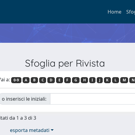
Home
Sfo
Sfoglia per Rivista
ai a:
0-9
A
B
C
D
E
F
G
H
I
J
K
L
M
N
o inserisci le iniziali:
tati da 1 a 3 di 3
esporta metadati