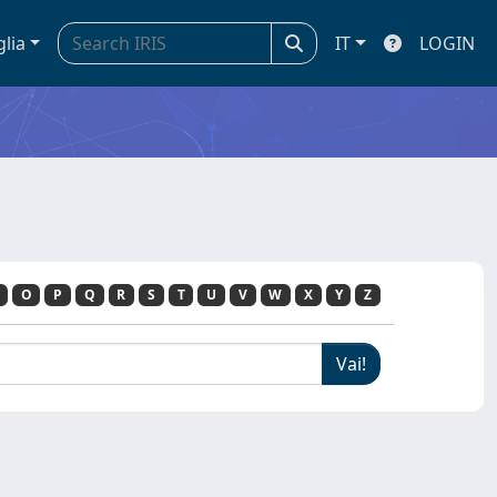
glia
IT
LOGIN
O
P
Q
R
S
T
U
V
W
X
Y
Z