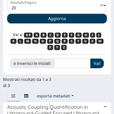
Risultati/Pagina
Vai a:
0-9
A
B
C
D
E
F
G
H
I
J
K
L
M
N
O
P
Q
R
S
T
U
V
W
X
Y
Z
o inserisci le iniziali:
Mostrati risultati da 1 a 3
di 3
esporta metadati
Acoustic Coupling Quantification in
Ultrasound-Guided Focused Ultrasound