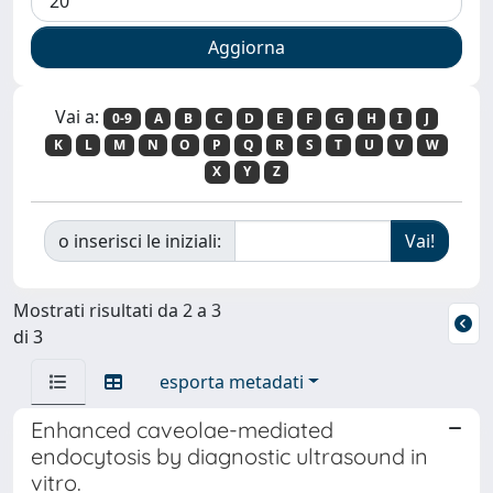
Vai a:
0-9
A
B
C
D
E
F
G
H
I
J
K
L
M
N
O
P
Q
R
S
T
U
V
W
X
Y
Z
o inserisci le iniziali:
Mostrati risultati da 2 a 3
di 3
esporta metadati
Enhanced caveolae-mediated
endocytosis by diagnostic ultrasound in
vitro.