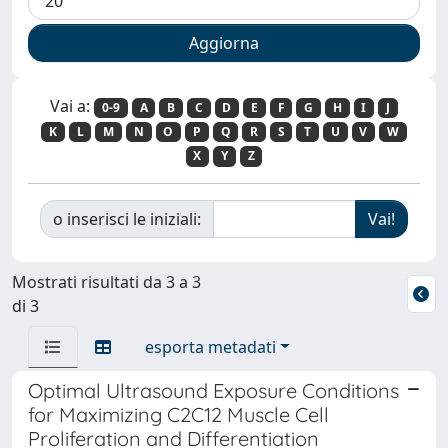
Vai a:
0-9
A
B
C
D
E
F
G
H
I
J
K
L
M
N
O
P
Q
R
S
T
U
V
W
X
Y
Z
o inserisci le iniziali:
Mostrati risultati da 3 a 3
di 3
esporta metadati
Optimal Ultrasound Exposure Conditions
for Maximizing C2C12 Muscle Cell
Proliferation and Differentiation