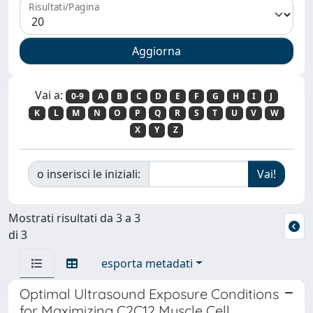
Risultati/Pagina
Vai a:
0-9
A
B
C
D
E
F
G
H
I
J
K
L
M
N
O
P
Q
R
S
T
U
V
W
X
Y
Z
o inserisci le iniziali:
Mostrati risultati da 3 a 3
di 3
esporta metadati
Optimal Ultrasound Exposure Conditions
for Maximizing C2C12 Muscle Cell