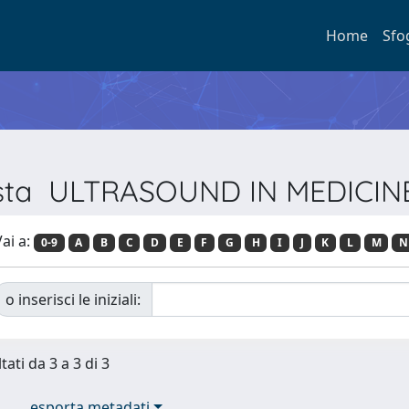
Home
Sfo
ivista ULTRASOUND IN MEDICI
ai a:
0-9
A
B
C
D
E
F
G
H
I
J
K
L
M
N
o inserisci le iniziali:
tati da 3 a 3 di 3
esporta metadati