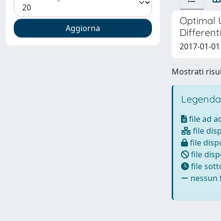
Optimal 
Different
2017-01-01 
Mostrati risul
Legenda
file ad 
file dis
file disp
file disp
file sot
nessun f