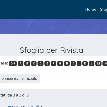
Home
Sfo
Sfoglia per Rivista
ai a:
0-9
A
B
C
D
E
F
G
H
I
J
K
L
M
N
o inserisci le iniziali:
tati da 3 a 3 di 3
esporta metadati