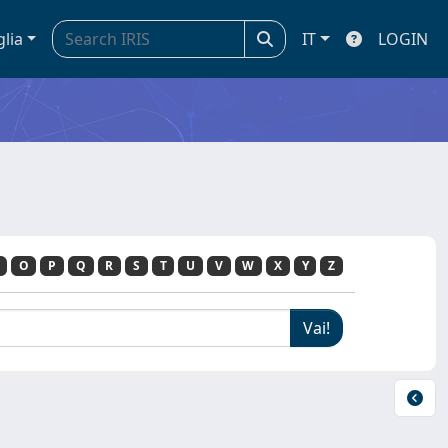
glia
IT
LOGIN
O
P
Q
R
S
T
U
V
W
X
Y
Z