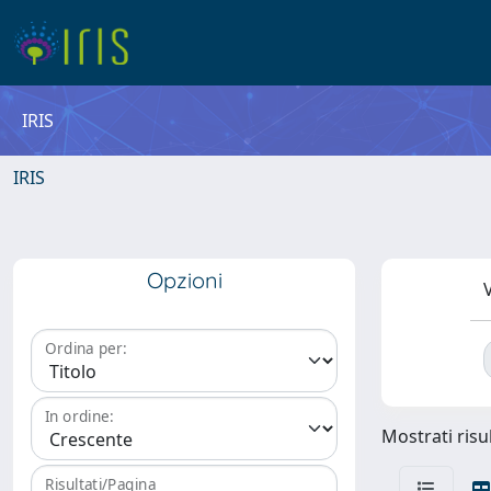
IRIS
IRIS
Opzioni
V
Ordina per:
In ordine:
Mostrati risul
Risultati/Pagina