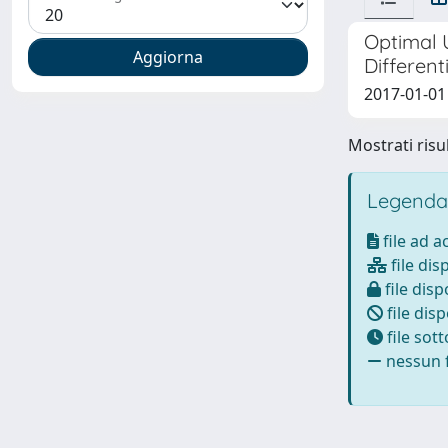
Optimal 
Different
2017-01-01 
Mostrati risul
Legenda
file ad 
file dis
file disp
file disp
file sot
nessun f