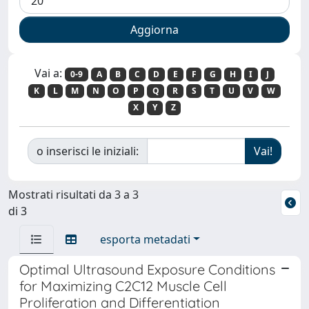
Vai a:
0-9
A
B
C
D
E
F
G
H
I
J
K
L
M
N
O
P
Q
R
S
T
U
V
W
X
Y
Z
o inserisci le iniziali:
Mostrati risultati da 3 a 3
di 3
esporta metadati
Optimal Ultrasound Exposure Conditions
for Maximizing C2C12 Muscle Cell
Proliferation and Differentiation