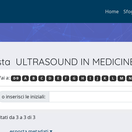
Home
Sfo
ivista ULTRASOUND IN MEDICI
ai a:
0-9
A
B
C
D
E
F
G
H
I
J
K
L
M
N
o inserisci le iniziali:
tati da 3 a 3 di 3
esporta metadati