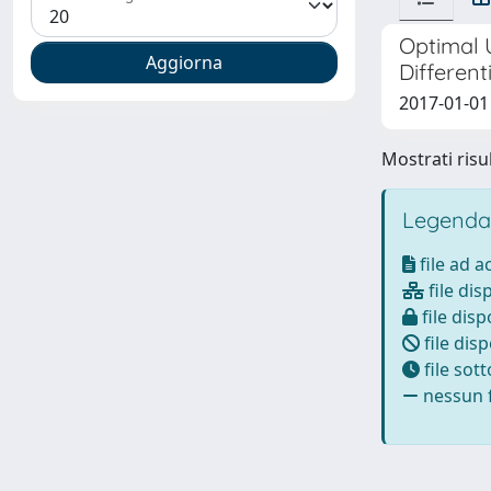
Optimal 
Different
2017-01-01 
Mostrati risul
Legenda
file ad 
file dis
file disp
file disp
file sot
nessun f