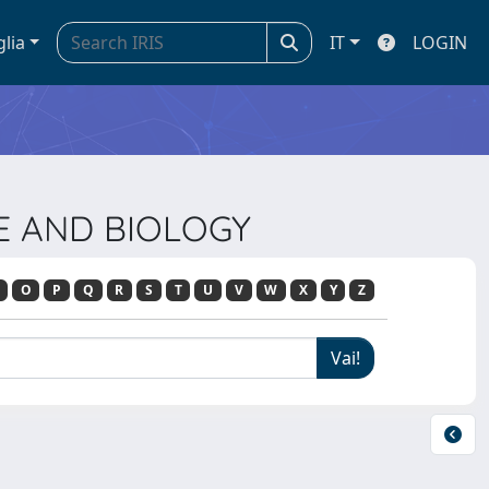
glia
IT
LOGIN
NE AND BIOLOGY
O
P
Q
R
S
T
U
V
W
X
Y
Z