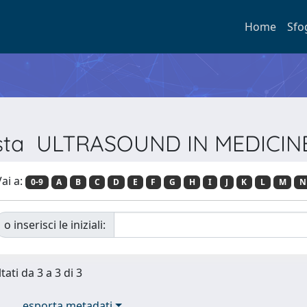
Home
Sfo
ivista ULTRASOUND IN MEDICI
ai a:
0-9
A
B
C
D
E
F
G
H
I
J
K
L
M
N
o inserisci le iniziali:
tati da 3 a 3 di 3
esporta metadati