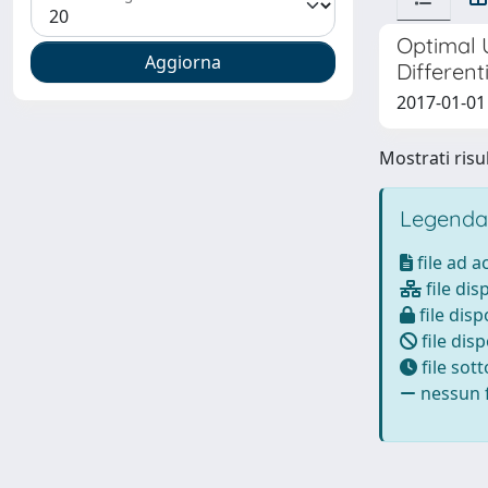
Optimal 
Different
2017-01-01 
Mostrati risul
Legenda
file ad 
file dis
file disp
file disp
file sot
nessun f