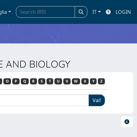
glia
IT
LOGIN
NE AND BIOLOGY
O
P
Q
R
S
T
U
V
W
X
Y
Z