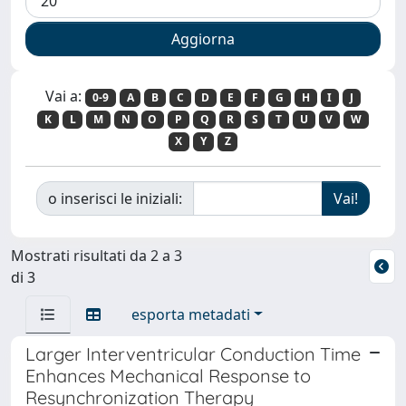
Vai a:
0-9
A
B
C
D
E
F
G
H
I
J
K
L
M
N
O
P
Q
R
S
T
U
V
W
X
Y
Z
o inserisci le iniziali:
Mostrati risultati da 2 a 3
di 3
esporta metadati
Larger Interventricular Conduction Time
Enhances Mechanical Response to
Resynchronization Therapy