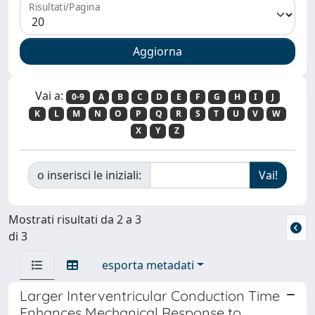
Risultati/Pagina
Vai a:
0-9
A
B
C
D
E
F
G
H
I
J
K
L
M
N
O
P
Q
R
S
T
U
V
W
X
Y
Z
o inserisci le iniziali:
Mostrati risultati da 2 a 3
di 3
esporta metadati
Larger Interventricular Conduction Time
Enhances Mechanical Response to