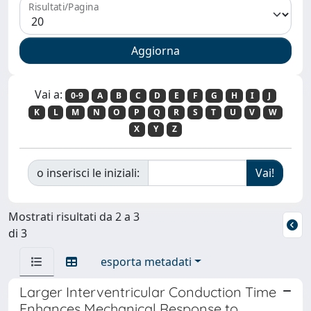
Risultati/Pagina
Vai a:
0-9
A
B
C
D
E
F
G
H
I
J
K
L
M
N
O
P
Q
R
S
T
U
V
W
X
Y
Z
o inserisci le iniziali:
Mostrati risultati da 2 a 3
di 3
esporta metadati
Larger Interventricular Conduction Time
Enhances Mechanical Response to