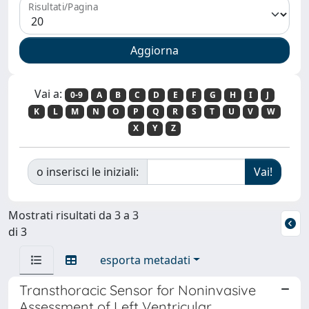
Risultati/Pagina
Vai a:
0-9
A
B
C
D
E
F
G
H
I
J
K
L
M
N
O
P
Q
R
S
T
U
V
W
X
Y
Z
o inserisci le iniziali:
Mostrati risultati da 3 a 3
di 3
esporta metadati
Transthoracic Sensor for Noninvasive
Assessment of Left Ventricular