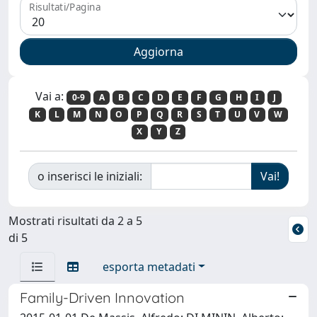
Risultati/Pagina
Vai a:
0-9
A
B
C
D
E
F
G
H
I
J
K
L
M
N
O
P
Q
R
S
T
U
V
W
X
Y
Z
o inserisci le iniziali:
Mostrati risultati da 2 a 5
di 5
esporta metadati
Family-Driven Innovation