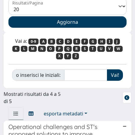
Risultati/Pagina
Vai a:
0-9
A
B
C
D
E
F
G
H
I
J
K
L
M
N
O
P
Q
R
S
T
U
V
W
X
Y
Z
o inserisci le iniziali:
Mostrati risultati da 4 a 5
di 5
esporta metadati
Operational challenges and ST's
proposed solutions to improve