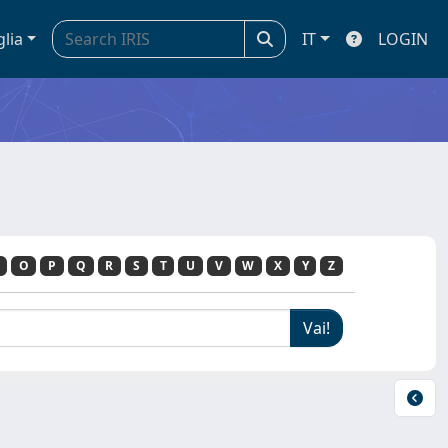
glia
IT
LOGIN
O
P
Q
R
S
T
U
V
W
X
Y
Z