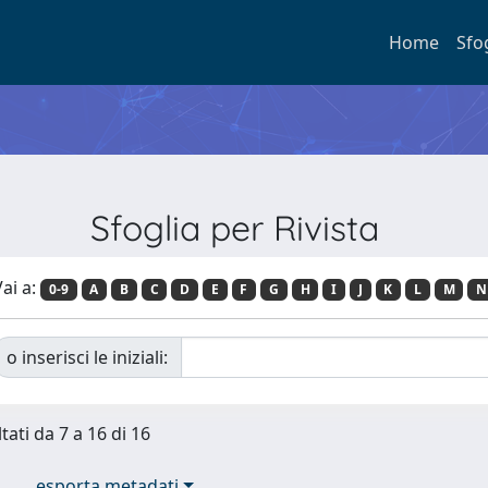
Home
Sfo
Sfoglia per Rivista
ai a:
0-9
A
B
C
D
E
F
G
H
I
J
K
L
M
N
o inserisci le iniziali:
tati da 7 a 16 di 16
esporta metadati