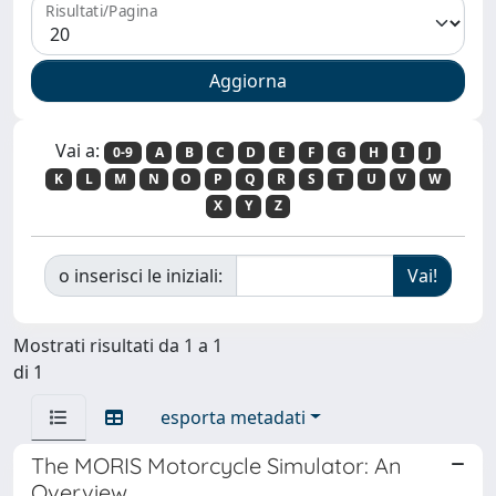
Risultati/Pagina
Vai a:
0-9
A
B
C
D
E
F
G
H
I
J
K
L
M
N
O
P
Q
R
S
T
U
V
W
X
Y
Z
o inserisci le iniziali:
Mostrati risultati da 1 a 1
di 1
esporta metadati
The MORIS Motorcycle Simulator: An
Overview