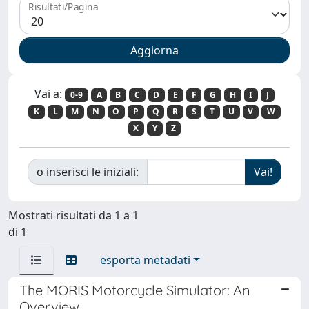
Risultati/Pagina
Vai a:
0-9
A
B
C
D
E
F
G
H
I
J
K
L
M
N
O
P
Q
R
S
T
U
V
W
X
Y
Z
o inserisci le iniziali:
Mostrati risultati da 1 a 1
di 1
esporta metadati
The MORIS Motorcycle Simulator: An
Overview