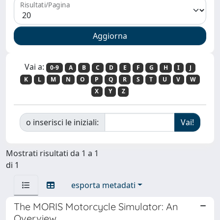
Risultati/Pagina
Vai a:
0-9
A
B
C
D
E
F
G
H
I
J
K
L
M
N
O
P
Q
R
S
T
U
V
W
X
Y
Z
o inserisci le iniziali:
Mostrati risultati da 1 a 1
di 1
esporta metadati
The MORIS Motorcycle Simulator: An
Overview