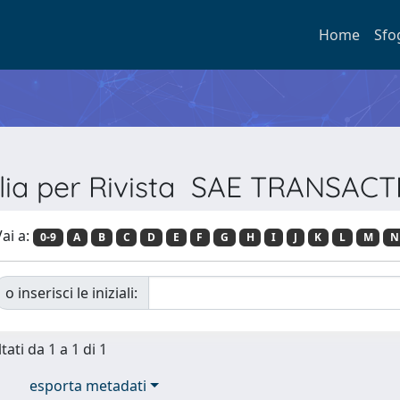
Home
Sfo
lia per Rivista SAE TRANSAC
ai a:
0-9
A
B
C
D
E
F
G
H
I
J
K
L
M
N
o inserisci le iniziali:
tati da 1 a 1 di 1
esporta metadati