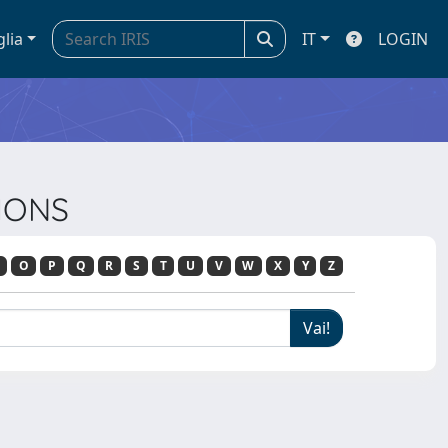
glia
IT
LOGIN
TIONS
O
P
Q
R
S
T
U
V
W
X
Y
Z