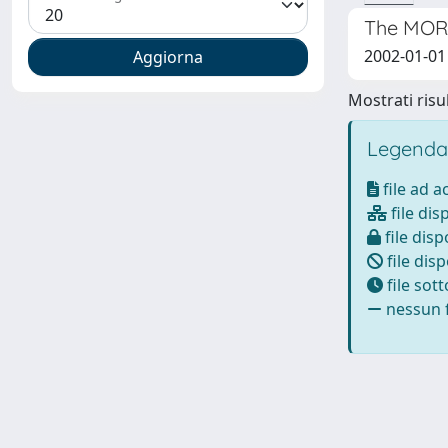
The MORI
2002-01-01 
Mostrati risul
Legenda
file ad 
file dis
file disp
file disp
file sot
nessun f