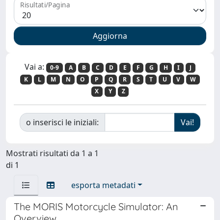
Risultati/Pagina
Vai a:
0-9
A
B
C
D
E
F
G
H
I
J
K
L
M
N
O
P
Q
R
S
T
U
V
W
X
Y
Z
o inserisci le iniziali:
Mostrati risultati da 1 a 1
di 1
esporta metadati
The MORIS Motorcycle Simulator: An
Overview