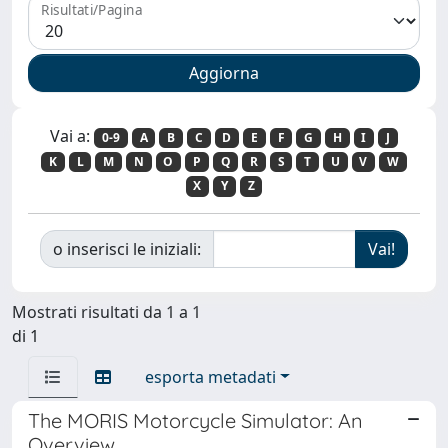
Risultati/Pagina
Vai a:
0-9
A
B
C
D
E
F
G
H
I
J
K
L
M
N
O
P
Q
R
S
T
U
V
W
X
Y
Z
o inserisci le iniziali:
Mostrati risultati da 1 a 1
di 1
esporta metadati
The MORIS Motorcycle Simulator: An
Overview