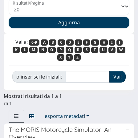
Risultati/Pagina
Vai a:
0-9
A
B
C
D
E
F
G
H
I
J
K
L
M
N
O
P
Q
R
S
T
U
V
W
X
Y
Z
o inserisci le iniziali:
Mostrati risultati da 1 a 1
di 1
esporta metadati
The MORIS Motorcycle Simulator: An
Overview