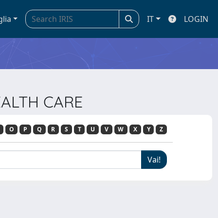
glia
IT
LOGIN
EALTH CARE
O
P
Q
R
S
T
U
V
W
X
Y
Z