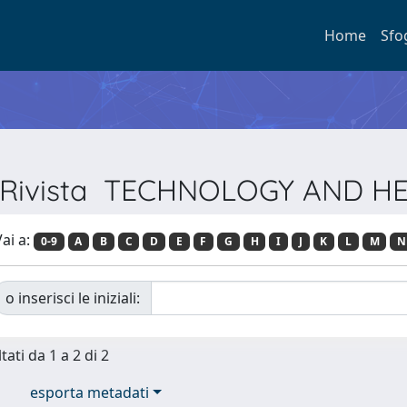
Home
Sfo
er Rivista TECHNOLOGY AND H
ai a:
0-9
A
B
C
D
E
F
G
H
I
J
K
L
M
N
o inserisci le iniziali:
tati da 1 a 2 di 2
esporta metadati