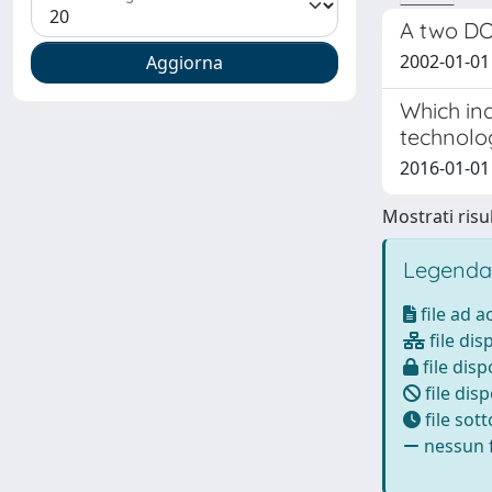
A two DOF
2002-01-01 
Which ind
technolog
2016-01-01 
Mostrati risul
Legenda
file ad 
file dis
file disp
file disp
file sot
nessun f