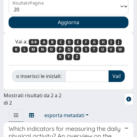
Risultati/Pagina
Vai a:
0-9
A
B
C
D
E
F
G
H
I
J
K
L
M
N
O
P
Q
R
S
T
U
V
W
X
Y
Z
o inserisci le iniziali:
Mostrati risultati da 2 a 2
di 2
esporta metadati
Which indicators for measuring the daily
physical activity? An overview on the