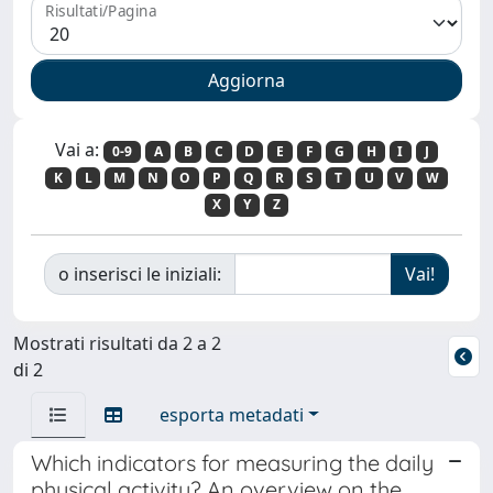
Risultati/Pagina
Vai a:
0-9
A
B
C
D
E
F
G
H
I
J
K
L
M
N
O
P
Q
R
S
T
U
V
W
X
Y
Z
o inserisci le iniziali:
Mostrati risultati da 2 a 2
di 2
esporta metadati
Which indicators for measuring the daily
physical activity? An overview on the