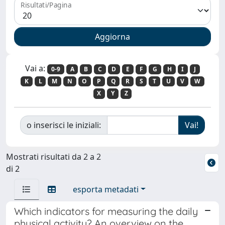
Risultati/Pagina
Vai a:
0-9
A
B
C
D
E
F
G
H
I
J
K
L
M
N
O
P
Q
R
S
T
U
V
W
X
Y
Z
o inserisci le iniziali:
Mostrati risultati da 2 a 2
di 2
esporta metadati
Which indicators for measuring the daily
physical activity? An overview on the