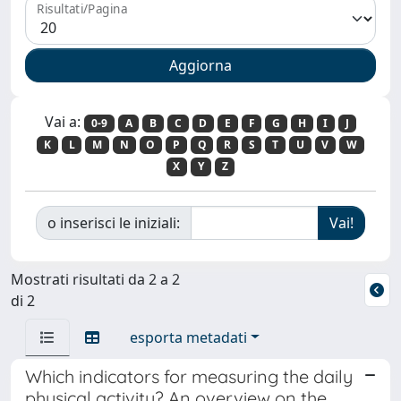
Risultati/Pagina
Vai a:
0-9
A
B
C
D
E
F
G
H
I
J
K
L
M
N
O
P
Q
R
S
T
U
V
W
X
Y
Z
o inserisci le iniziali:
Mostrati risultati da 2 a 2
di 2
esporta metadati
Which indicators for measuring the daily
physical activity? An overview on the