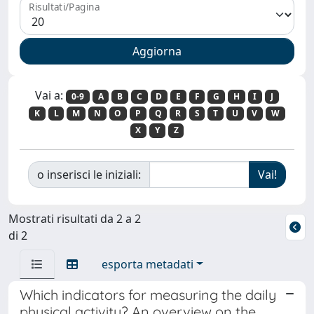
Risultati/Pagina
Vai a:
0-9
A
B
C
D
E
F
G
H
I
J
K
L
M
N
O
P
Q
R
S
T
U
V
W
X
Y
Z
o inserisci le iniziali:
Mostrati risultati da 2 a 2
di 2
esporta metadati
Which indicators for measuring the daily
physical activity? An overview on the