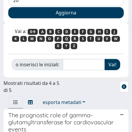
Vai a:
0-9
A
B
C
D
E
F
G
H
I
J
K
L
M
N
O
P
Q
R
S
T
U
V
W
X
Y
Z
o inserisci le iniziali:
Mostrati risultati da 4 a 5
di 5
esporta metadati
The prognostic role of gamma-
glutamyltransferase for cardiovascular
events