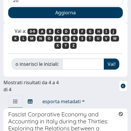
Vai a:
0-9
A
B
C
D
E
F
G
H
I
J
K
L
M
N
O
P
Q
R
S
T
U
V
W
X
Y
Z
o inserisci le iniziali:
Mostrati risultati da 4 a 4
di 4
esporta metadati
Fascist Corporative Economy and
Accounting in Italy during the Thirties:
Exploring the Relations between a