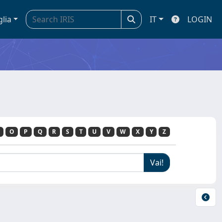
glia
IT
LOGIN
O
P
Q
R
S
T
U
V
W
X
Y
Z