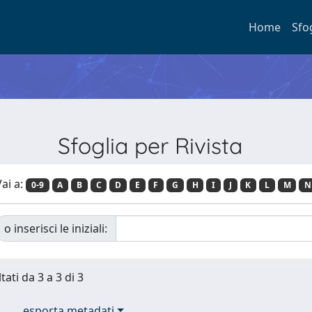
Home
Sfo
Sfoglia per Rivista
ai a:
0-9
A
B
C
D
E
F
G
H
I
J
K
L
M
N
o inserisci le iniziali:
tati da 3 a 3 di 3
esporta metadati