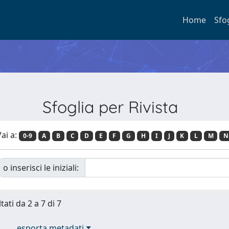
Home
Sfo
Sfoglia per Rivista
ai a:
0-9
A
B
C
D
E
F
G
H
I
J
K
L
M
N
o inserisci le iniziali:
tati da 2 a 7 di 7
esporta metadati