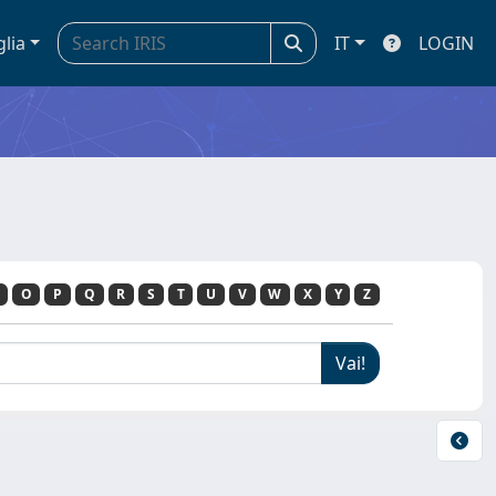
glia
IT
LOGIN
O
P
Q
R
S
T
U
V
W
X
Y
Z