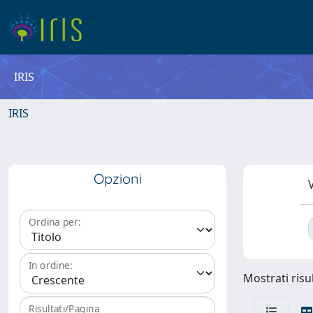
IRIS
IRIS
Opzioni
V
Ordina per:
In ordine:
Mostrati risul
Risultati/Pagina