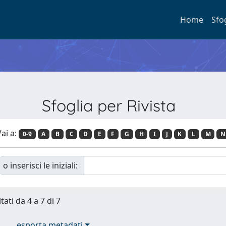
Home
Sfo
Sfoglia per Rivista
ai a:
0-9
A
B
C
D
E
F
G
H
I
J
K
L
M
N
o inserisci le iniziali:
tati da 4 a 7 di 7
esporta metadati