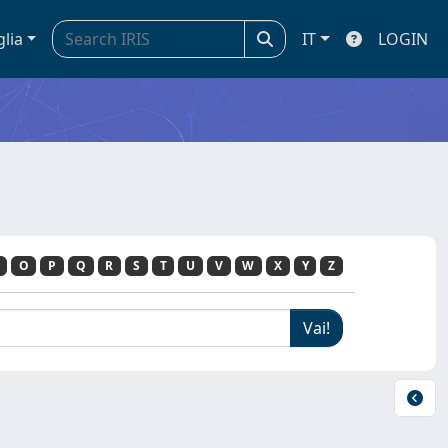
glia
IT
LOGIN
O
P
Q
R
S
T
U
V
W
X
Y
Z