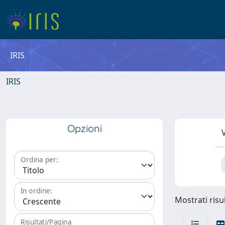
IRIS
IRIS
Opzioni
V
Ordina per:
In ordine:
Mostrati risul
Risultati/Pagina