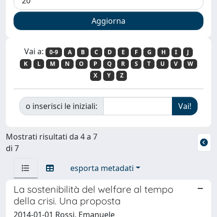
Vai a:
0-9
A
B
C
D
E
F
G
H
I
J
K
L
M
N
O
P
Q
R
S
T
U
V
W
X
Y
Z
o inserisci le iniziali:
Mostrati risultati da 4 a 7
di 7
esporta metadati
La sostenibilità del welfare al tempo
della crisi. Una proposta
2014-01-01 Rossi, Emanuele