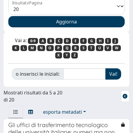
Risultati/Pagina
Vai a:
0-9
A
B
C
D
E
F
G
H
I
J
K
L
M
N
O
P
Q
R
S
T
U
V
W
X
Y
Z
o inserisci le iniziali:
Mostrati risultati da 5 a 20
di 20
esporta metadati
Gli uffici di trasferimento tecnologico
delle università italiane: numeri ma non