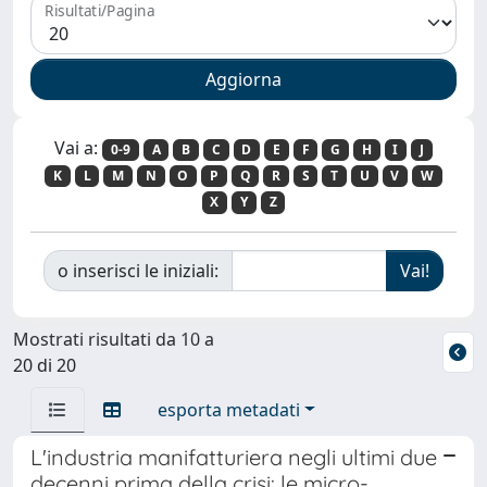
Risultati/Pagina
Vai a:
0-9
A
B
C
D
E
F
G
H
I
J
K
L
M
N
O
P
Q
R
S
T
U
V
W
X
Y
Z
o inserisci le iniziali:
Mostrati risultati da 10 a
20 di 20
esporta metadati
L'industria manifatturiera negli ultimi due
decenni prima della crisi: le micro-