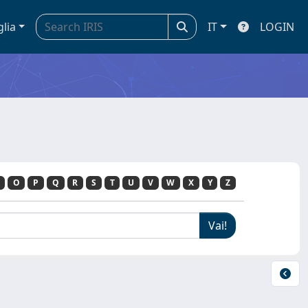
glia
IT
LOGIN
O
P
Q
R
S
T
U
V
W
X
Y
Z