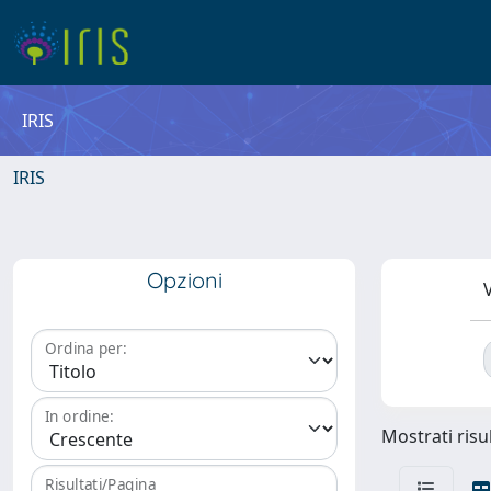
IRIS
IRIS
Opzioni
V
Ordina per:
In ordine:
Mostrati risul
Risultati/Pagina