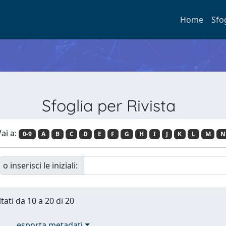
Home
Sfo
Sfoglia per Rivista
ai a:
0-9
A
B
C
D
E
F
G
H
I
J
K
L
M
N
o inserisci le iniziali:
tati da 10 a 20 di 20
esporta metadati