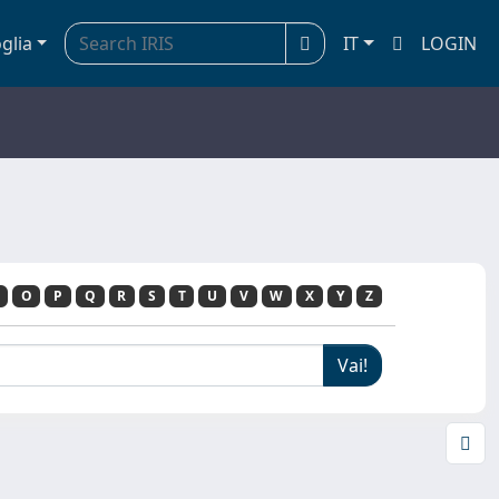
glia
IT
LOGIN
O
P
Q
R
S
T
U
V
W
X
Y
Z