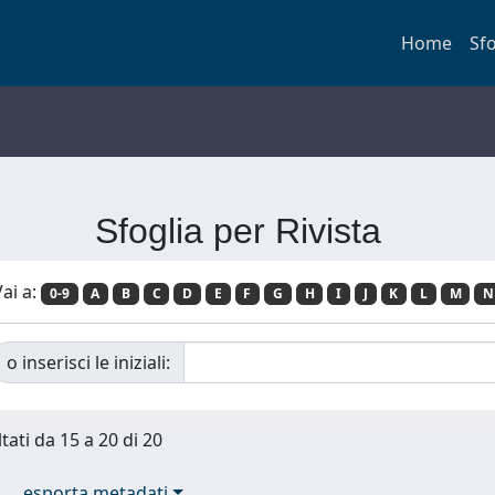
Home
Sfo
Sfoglia per Rivista
ai a:
0-9
A
B
C
D
E
F
G
H
I
J
K
L
M
N
o inserisci le iniziali:
tati da 15 a 20 di 20
esporta metadati