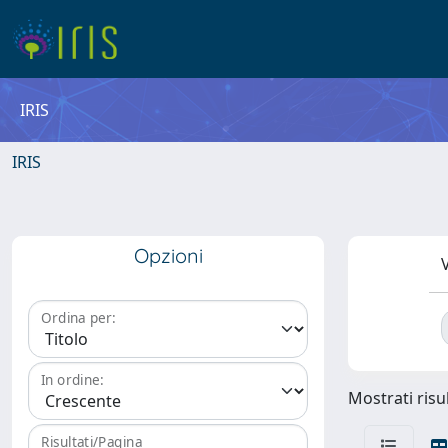
IRIS
IRIS
Opzioni
V
Ordina per:
In ordine:
Mostrati risul
Risultati/Pagina