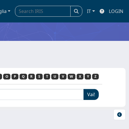
glia
IT
LOGIN
O
P
Q
R
S
T
U
V
W
X
Y
Z