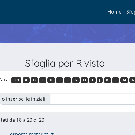
Home
Sfo
Sfoglia per Rivista
ai a:
0-9
A
B
C
D
E
F
G
H
I
J
K
L
M
N
o inserisci le iniziali:
tati da 18 a 20 di 20
esporta metadati