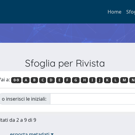
Home
Sfo
Sfoglia per Rivista
ai a:
0-9
A
B
C
D
E
F
G
H
I
J
K
L
M
N
o inserisci le iniziali:
tati da 2 a 9 di 9
esporta metadati