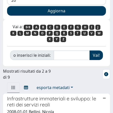
Vai a:
0-9
A
B
C
D
E
F
G
H
I
J
K
L
M
N
O
P
Q
R
S
T
U
V
W
X
Y
Z
o inserisci le iniziali:
Mostrati risultati da 2 a 9
di 9
esporta metadati
Infrastrutture immateriali e sviluppo: le
reti dei servizi reali
2008-01-01 Bellini, Nicola