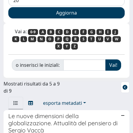
Vai a:
0-9
A
B
C
D
E
F
G
H
I
J
K
L
M
N
O
P
Q
R
S
T
U
V
W
X
Y
Z
o inserisci le iniziali:
Mostrati risultati da 5 a 9
di 9
esporta metadati
Le nuove dimensioni della
globalizzazione. Attualità del pensiero di
Sergio Vaccà