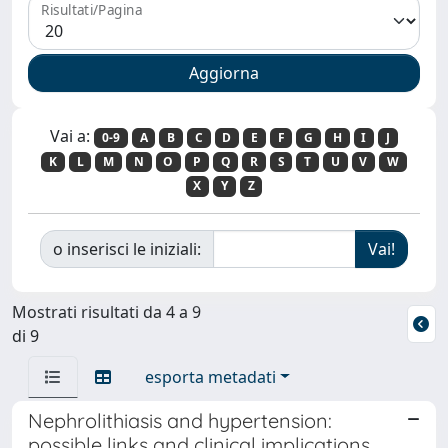
Risultati/Pagina
Vai a:
0-9
A
B
C
D
E
F
G
H
I
J
K
L
M
N
O
P
Q
R
S
T
U
V
W
X
Y
Z
o inserisci le iniziali:
Mostrati risultati da 4 a 9
di 9
esporta metadati
Nephrolithiasis and hypertension:
possible links and clinical implications