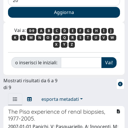
Vai a:
0-9
A
B
C
D
E
F
G
H
I
J
K
L
M
N
O
P
Q
R
S
T
U
V
W
X
Y
Z
o inserisci le iniziali:
Mostrati risultati da 6 a 9
di 9
esporta metadati
The Pisa experience of renal biopsies,
1977-2005.
2007-01-01 Panichi, V; Pasquariello, A; Innocenti, M;